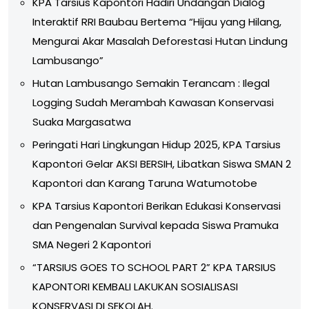
KPA Tarsius Kapontori Hadiri Undangan Dialog
Interaktif RRI Baubau Bertema “Hijau yang Hilang,
Mengurai Akar Masalah Deforestasi Hutan Lindung
Lambusango”
Hutan Lambusango Semakin Terancam : Ilegal
Logging Sudah Merambah Kawasan Konservasi
Suaka Margasatwa
Peringati Hari Lingkungan Hidup 2025, KPA Tarsius
Kapontori Gelar AKSI BERSIH, Libatkan Siswa SMAN 2
Kapontori dan Karang Taruna Watumotobe
KPA Tarsius Kapontori Berikan Edukasi Konservasi
dan Pengenalan Survival kepada Siswa Pramuka
SMA Negeri 2 Kapontori
“TARSIUS GOES TO SCHOOL PART 2” KPA TARSIUS
KAPONTORI KEMBALI LAKUKAN SOSIALISASI
KONSERVASI DI SEKOLAH.