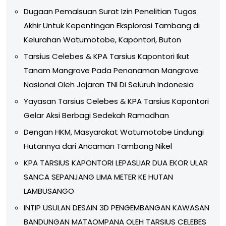
Dugaan Pemalsuan Surat Izin Penelitian Tugas
Akhir Untuk Kepentingan Eksplorasi Tambang di
Kelurahan Watumotobe, Kapontori, Buton
Tarsius Celebes & KPA Tarsius Kapontori Ikut
Tanam Mangrove Pada Penanaman Mangrove
Nasional Oleh Jajaran TNI Di Seluruh Indonesia
Yayasan Tarsius Celebes & KPA Tarsius Kapontori
Gelar Aksi Berbagi Sedekah Ramadhan
Dengan HKM, Masyarakat Watumotobe Lindungi
Hutannya dari Ancaman Tambang Nikel
KPA TARSIUS KAPONTORI LEPASLIAR DUA EKOR ULAR
SANCA SEPANJANG LIMA METER KE HUTAN
LAMBUSANGO
INTIP USULAN DESAIN 3D PENGEMBANGAN KAWASAN
BANDUNGAN MATAOMPANA OLEH TARSIUS CELEBES