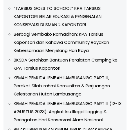
“TARSIUS GOES TO SCHOOL” KPA TARSIUS
KAPONTORI GELAR EDUKASI & PENGENALAN
KONSERVASI DI SMAN 2 KAPONTORI
Berbagi Sembako Ramadhan: KPA Tarsius
Kapontori dan Kahawa Community Rayakan
Kebersamaan Menjelang Hari Raya
BKSDA Serahkan Bantuan Peralatan Camping ke
KPA Tarsius Kapontori
KEMAH PEMUDA LEMBAH LAMBUSANGO PART III,
Perekat Silaturahmi Komunitas & Perjuangan
Kelestarian Hutan Lambusango
KEMAH PEMUDA LEMBAH LAMBUSANGO PART III (12-13
AGUSTUS 2023); Angkat Isu Illegal Logging &
Peringatan Hari Konservasi Alam Nasional
PELAKU PERUSAKAN KEBUN JERUK DI WAKANGKA