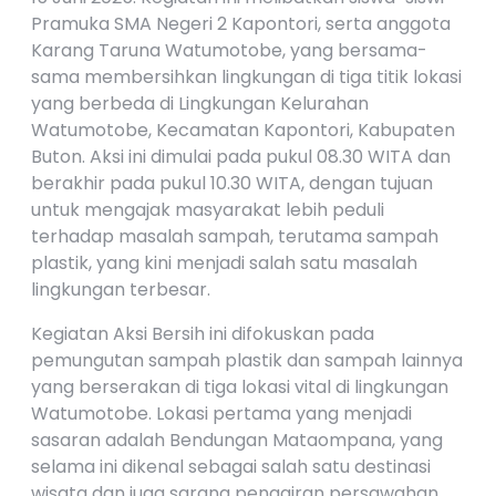
Pramuka SMA Negeri 2 Kapontori, serta anggota
Karang Taruna Watumotobe, yang bersama-
sama membersihkan lingkungan di tiga titik lokasi
yang berbeda di Lingkungan Kelurahan
Watumotobe, Kecamatan Kapontori, Kabupaten
Buton. Aksi ini dimulai pada pukul 08.30 WITA dan
berakhir pada pukul 10.30 WITA, dengan tujuan
untuk mengajak masyarakat lebih peduli
terhadap masalah sampah, terutama sampah
plastik, yang kini menjadi salah satu masalah
lingkungan terbesar.
Kegiatan Aksi Bersih ini difokuskan pada
pemungutan sampah plastik dan sampah lainnya
yang berserakan di tiga lokasi vital di lingkungan
Watumotobe. Lokasi pertama yang menjadi
sasaran adalah Bendungan Mataompana, yang
selama ini dikenal sebagai salah satu destinasi
wisata dan juga sarana pengairan persawahan