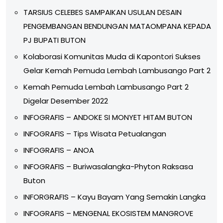
TARSIUS CELEBES SAMPAIKAN USULAN DESAIN
PENGEMBANGAN BENDUNGAN MATAOMPANA KEPADA
PJ BUPATI BUTON
Kolaborasi Komunitas Muda di Kapontori Sukses
Gelar Kemah Pemuda Lembah Lambusango Part 2
Kemah Pemuda Lembah Lambusango Part 2
Digelar Desember 2022
INFOGRAFIS – ANDOKE SI MONYET HITAM BUTON
INFOGRAFIS – Tips Wisata Petualangan
INFOGRAFIS – ANOA
INFOGRAFIS – Buriwasalangka-Phyton Raksasa
Buton
INFORGRAFIS – Kayu Bayam Yang Semakin Langka
INFOGRAFIS – MENGENAL EKOSISTEM MANGROVE