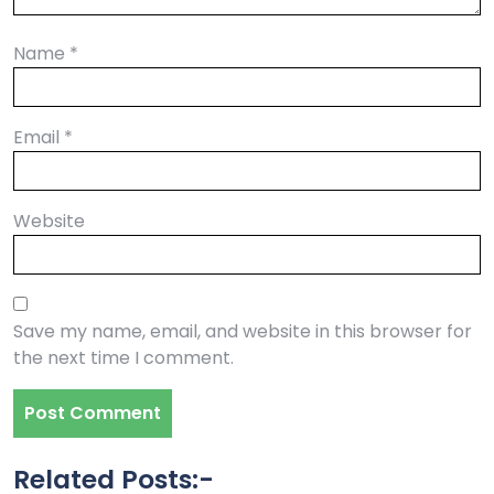
Name
*
Email
*
Website
Save my name, email, and website in this browser for
the next time I comment.
Related Posts:-