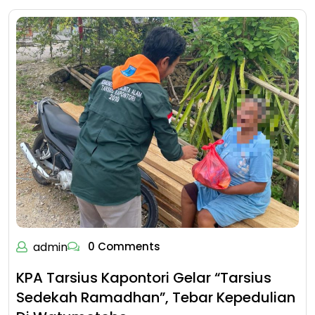
admin
0 Comments
KPA Tarsius Kapontori Gelar “Tarsius
Sedekah Ramadhan”, Tebar Kepedulian