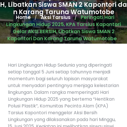
H, Libatkan Siswa SMAN 2 Kapontori da
n Karang Taruna Watumotobe
Home
Aksi Tarsius
Peringati Hari
/
/
Lingkungan Hidup 2025, KPA Tarsius Kapontori
Gelar AKSI BERSIH, Libatkan Siswa SMAN 2
Kapontori Dan Karang Taruna Watumotobe
Hari Lingkungan Hidup Sedunia yang diperingati
setiap tanggal 5 Juni setiap tahunnya menjadi
momentum bagi seluruh lapisan masyarakat
untuk menyadari pentingnya menjaga kelestarian
lingkungan. Dalam rangka memperingati Hari
Lingkungan Hidup 2025 yang bertema “Hentikan
Polusi Plastik”, Komunitas Pecinta Alam (KPA)
Tarsius Kapontori menggelar Aksi Bersih
Lingkungan yang dilaksanakan pada hari Minggu,
15 Juni 2025. Kegiatan ini melibatkan siswa-siswi