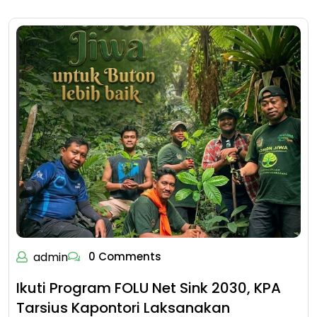
admin
0 Comments
Ikuti Program FOLU Net Sink 2030, KPA
Tarsius Kapontori Laksanakan