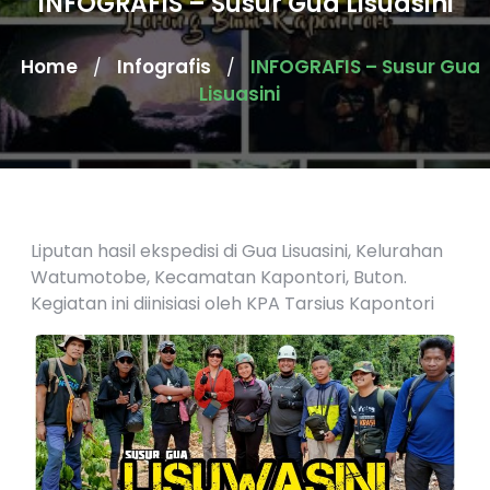
INFOGRAFIS – Susur Gua Lisuasini
Home
Infografis
INFOGRAFIS – Susur Gua
/
/
Lisuasini
Liputan hasil ekspedisi di Gua Lisuasini, Kelurahan
Watumotobe, Kecamatan Kapontori, Buton.
Kegiatan ini diinisiasi oleh KPA Tarsius Kapontori