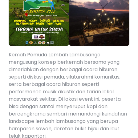
Kemah Pemuda Lembah Lambusango
mengusung konsep berkemah bersama yang
dimeriahkan dengan berbagai acara hiburan
seperti diskusi pemuda, silaturahmi komunitas,
serta berbagai acara hiburan seperti
performance musik akustik dan tarian lokal
masyarakat sekitar. Di lokasi event ini, peserta
bisa dengan santai menyeruput kopi dan
bercengkrama sembari memandangi keindahan
landscape lembah lambusango yang berupa
hamparan sawah, deretan bukit hijau dan laut
teluk kapontori.