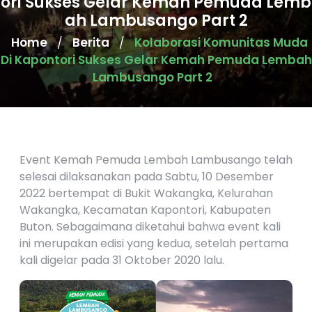
ori Sukses Gelar Kemah Pemuda Lemb
ah Lambusango Part 2
Home
Berita
Kolaborasi Komunitas Muda
/
/
Di Kapontori Sukses Gelar Kemah Pemuda Lembah
Lambusango Part 2
Event Kemah Pemuda Lembah Lambusango telah
selesai dilaksanakan pada Sabtu, 10 Desember
2022 bertempat di Bukit Wakangka, Kelurahan
Wakangka, Kecamatan Kapontori, Kabupaten
Buton. Sebagaimana diketahui bahwa event kali
ini merupakan edisi yang kedua, setelah pertama
kali digelar pada 31 Oktober 2020 lalu.