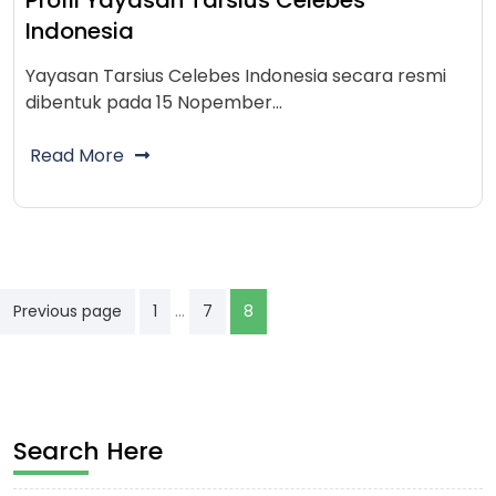
Profil Yayasan Tarsius Celebes
Indonesia
Yayasan Tarsius Celebes Indonesia secara resmi
dibentuk pada 15 Nopember…
Read More
Posts
…
Previous page
1
7
8
pagination
Search Here